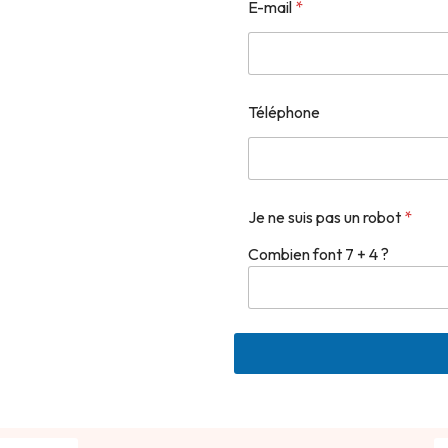
E-mail
*
t
e
Téléphone
Je ne suis pas un robot
*
Combien font 7 + 4 ?